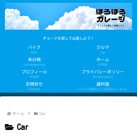
チョークを戻して出発しよう！
バイク
クルマ
Bike
Car
未分類
ホーム
Uncategorized
HOME
プロフィール
プライバシーポリシー
Profile
Privacy policy
お問合せ
資料室
Contact
バイクの資料などを収めています。
ホーム
Car
Car