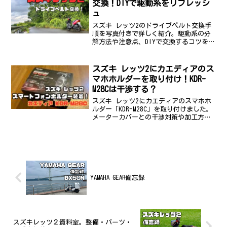
交換！DIYで駆動系をリフレッシ
ュ
スズキ レッツ2のドライブベルト交換手
順を写真付きで詳しく紹介。駆動系の分
解方法や注意点、DIYで交換するコツを解
説します。ベルト交換後の試走インプレ
ッションも掲載しています。
スズキ レッツ2にカエディアのス
マホホルダーを取り付け！KDR-
M28Cは干渉する？
スズキ レッツ2にカエディアのスマホホ
ルダー「KDR-M28C」を取り付けました。
メーターカバーとの干渉対策や加工方
法、ワッシャーでの調整、実際の使い勝
手まで写真付きで詳しく紹介します。
YAMAHA GEAR備忘録
スズキレッツ２資料室。整備・パーツ・