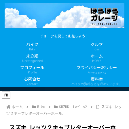
チョークを戻して出発しよう！
バイク
クルマ
Bike
Car
未分類
ホーム
Uncategorized
HOME
プロフィール
プライバシーポリシー
Profile
Privacy policy
お問合せ
資料室
Contact
バイクの資料などを収めています。
PR
ホーム
Bike
SUZUKI Let’s2
スズキ レッ
ツ２キャブレターオーバーホール。
スズキ レッツ２キャブレターオーバーホ