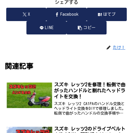
シェアする
X
Facebook
はてブ
LINE
コピー
たけ！
関連記事
スズキ レッツ2を修理！転倒で曲
がったハンドルと割れたヘッドラ
イトを交換！
スズキ レッツ2 CA1PAのハンドル交換と
ヘッドライト交換をDIYで修理しました。
転倒で曲がったハンドルの交換手順や注
意点、中古部品の違い、今回の修理費用
を写真付きで詳しく解説します。
スズキ レッツ2のドライブベルト