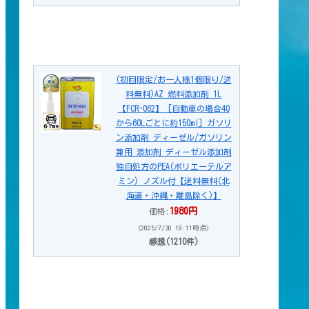
(初回限定/お一人様1個限り/送
料無料)AZ 燃料添加剤 1L
【FCR-062】 [自動車の場合40
から60Lごとに約150ml] ガソリ
ン添加剤 ディーゼル/ガソリン
兼用 添加剤 ディーゼル添加剤
独自処方のPEA(ポリエーテルア
ミン) ノズル付【送料無料(北
海道・沖縄・離島除く)】
1980円
価格:
(2025/7/30 19:11時点)
感想(1210件)