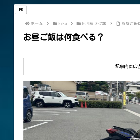
PR
ホーム
Bike
HONDA XR230
お昼ご飯
お昼ご飯は何食べる？
記事内に広