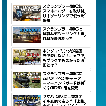
スクランブラー400XCに
スマホホルダーを取り付
け！ツーリングで使った
感想
スクランブラー400XCで
早朝林道ツーリング！夏
は朝が最高だった
ホンダ ハミングが高回
転で吹けない！キャブで
もプラグでもなかった原
因とは？
スクランブラー400XCに
ZETAアドベンチャーア
ーマーハンドガードは付
く？CRF250L用を流用し
て取り付け！
ヤマハ XMAXは上抜きオ
イル交換できる？『上抜
き名人 ちぇんじくん