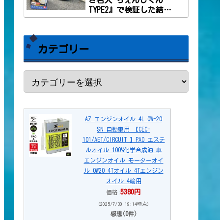
TYPE2』で検証した結
果。
カテゴリー
AZ エンジンオイル 4L 0W-20
SN 自動車用 【CEC-
101/AET/CIRCUIT 】PAO エステ
ルオイル 100%化学合成油 車
エンジンオイル モーターオイ
ル 0W20 4Tオイル 4Tエンジン
オイル 4輪用
5380円
価格:
(2025/7/30 19:14時点)
感想(0件)