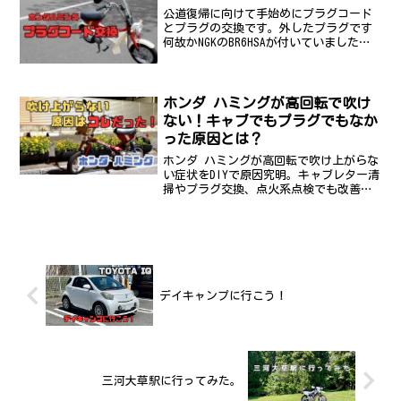
公道復帰に向けて手始めにプラグコード
とプラグの交換です。外したプラグです
何故かNGKのBR6HSAが付いていました電
極べちょべちょですね。指定プラグのNGK
のBP4HSに交換します手の力で締め付けて
からプラグレンチで1/2から2/3回転締
め...
ホンダ ハミングが高回転で吹け
ない！キャブでもプラグでもなか
った原因とは？
ホンダ ハミングが高回転で吹け上がらな
い症状をDIYで原因究明。キャブレター清
掃やプラグ交換、点火系点検でも改善せ
ず、最後にたどり着いた原因はキタコの
パワーフィルターの汚れでした。トライ
＆エラーで解決した整備記録を写真付き
で紹介します。
デイキャンプに行こう！
三河大草駅に行ってみた。