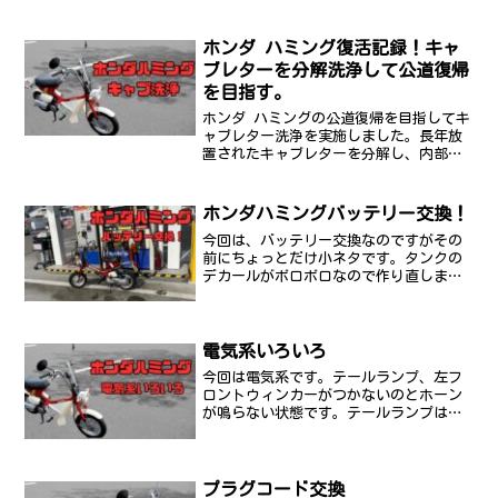
ホンダ ハミング復活記録！キャ
ブレターを分解洗浄して公道復帰
を目指す。
ホンダ ハミングの公道復帰を目指してキ
ャブレター洗浄を実施しました。長年放
置されたキャブレターを分解し、内部の
汚れや劣化したパッキンを確認。純正パ
ーツを使って組み直すまでの整備記録で
す。
ホンダハミングバッテリー交換！
今回は、バッテリー交換なのですがその
前にちょっとだけ小ネタです。タンクの
デカールがボロボロなので作り直しまし
た。こんな感じでノーマル風にカッティ
ングシートを貼っただけです。はい💦も
うひとつはステムナットのキャップ？な
んかガビガビになっていた...
電気系いろいろ
今回は電気系です。テールランプ、左フ
ロントウィンカーがつかないのとホーン
が鳴らない状態です。テールランプは配
線図を見ながら茶色の配線をたどってい
くとヘッドライトバルブのところまで来
ていました。この配線だとヘッドライト
バルブが切れていてもテー...
プラグコード交換