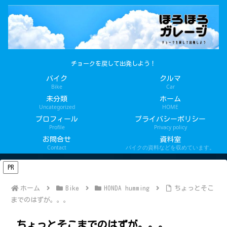
チョークを戻して出発しよう！
バイク
クルマ
Bike
Car
未分類
ホーム
Uncategorized
HOME
プロフィール
プライバシーポリシー
Profile
Privacy policy
お問合せ
資料室
Contact
バイクの資料などを収めています。
PR
ホーム
Bike
HONDA humming
ちょっとそこ
までのはずが。。。
ちょっとそこまでのはずが。。。