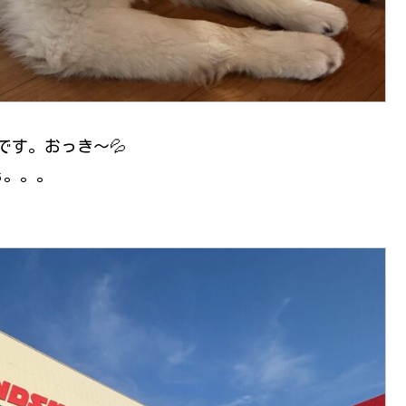
です。おっき〜💦
ぁ。。。