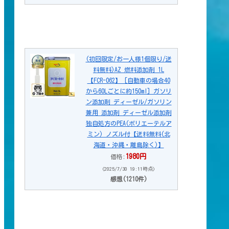
(初回限定/お一人様1個限り/送
料無料)AZ 燃料添加剤 1L
【FCR-062】 [自動車の場合40
から60Lごとに約150ml] ガソリ
ン添加剤 ディーゼル/ガソリン
兼用 添加剤 ディーゼル添加剤
独自処方のPEA(ポリエーテルア
ミン) ノズル付【送料無料(北
海道・沖縄・離島除く)】
1980円
価格:
(2025/7/30 19:11時点)
感想(1210件)