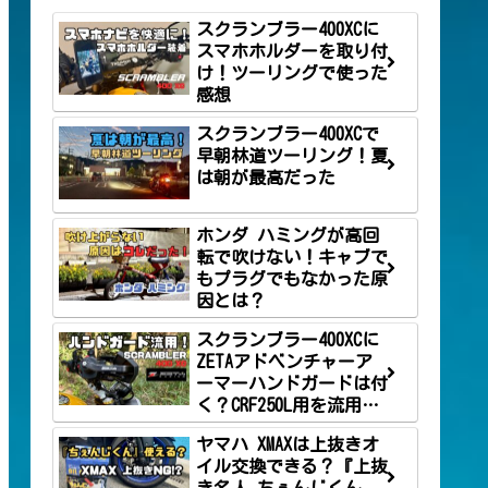
スクランブラー400XCに
スマホホルダーを取り付
け！ツーリングで使った
感想
スクランブラー400XCで
早朝林道ツーリング！夏
は朝が最高だった
ホンダ ハミングが高回
転で吹けない！キャブで
もプラグでもなかった原
因とは？
スクランブラー400XCに
ZETAアドベンチャーア
ーマーハンドガードは付
く？CRF250L用を流用し
て取り付け！
ヤマハ XMAXは上抜きオ
イル交換できる？『上抜
き名人 ちぇんじくん