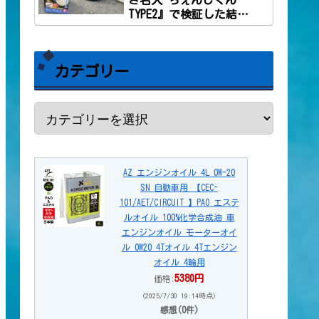
TYPE2』で検証した結
果。
カテゴリー
AZ エンジンオイル 4L 0W-20
SN 自動車用 【CEC-
101/AET/CIRCUIT 】PAO エステ
ルオイル 100%化学合成油 車
エンジンオイル モーターオイ
ル 0W20 4Tオイル 4Tエンジン
オイル 4輪用
5380円
価格:
(2025/7/30 19:14時点)
感想(0件)